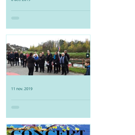
Concert de Noël 2019
Nous vous remercions une fois de
plus d'être venu si nombreux nous
écouter pour notre concert de Noël.
Cela a été un bonheur de partager...
11 nov. 2019
Commémoration du 11
novembre 2019
Comme chaque année, nous avons
commémoré la fin de la première
guerre mondiale devant le