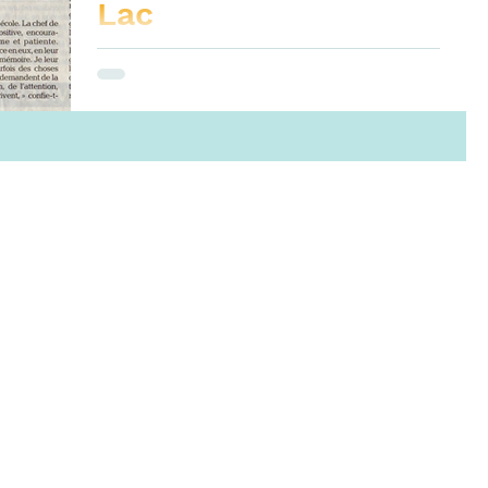
Lac
La chorale Les Voix du Lac a désormais ouvert
un chœur d'enfants au sein de leur association.
Ils sont dirigés par la chef de chœur Maud...