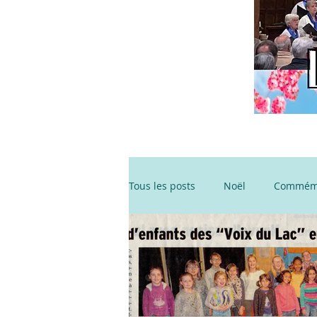
Tous les posts
Noël
Commémo
Fête de la Musique
Commém
Événements
A venir !!