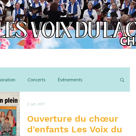
ration
Concerts
Événements
oration
Noël
Fête de la Musique
2 oct. 2017
Ouverture du chœur
d'enfants Les Voix du