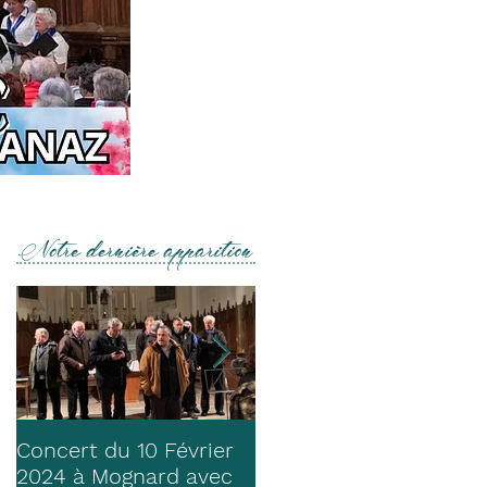
Notre dernière apparition
Concert du 10 Février
Concerts Chanaz & St
2024 à Mognard avec
Pierre de Curtille 16/17